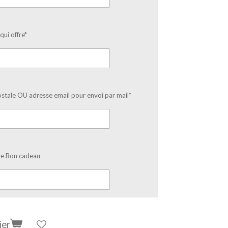
ui offre*
stale OU adresse email pour envoi par mail*
le Bon cadeau
ier