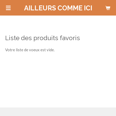
Passer
AILLEURS COMME ICI
au
contenu
principal
Liste des produits favoris
Votre liste de voeux est vide.