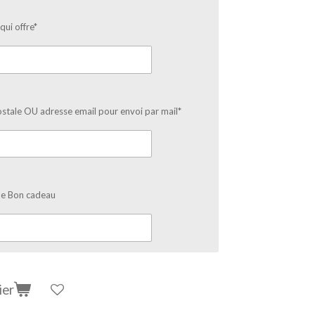
ui offre*
stale OU adresse email pour envoi par mail*
le Bon cadeau
ier