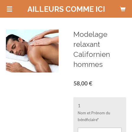
Passer
AILLEURS COMME ICI
au
contenu
principal
Modelage
relaxant
Californien
hommes
58,00 €
1
Nom et Prénom du
bénéficiaire*