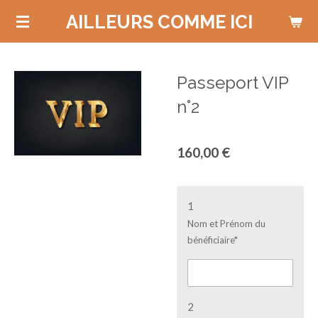
Passer
AILLEURS COMME ICI
au
contenu
principal
Passeport VIP
n°2
160,00 €
1
Nom et Prénom du
bénéficiaire*
2