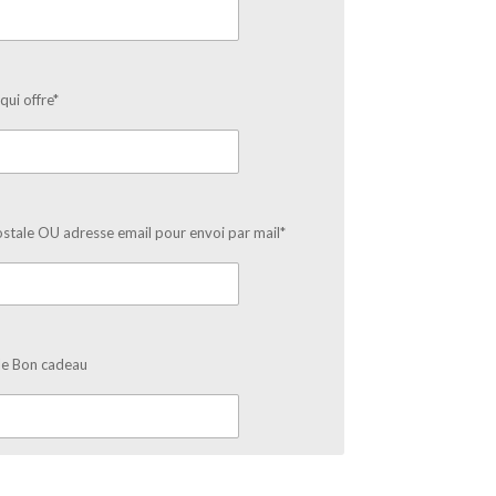
ui offre*
stale OU adresse email pour envoi par mail*
le Bon cadeau