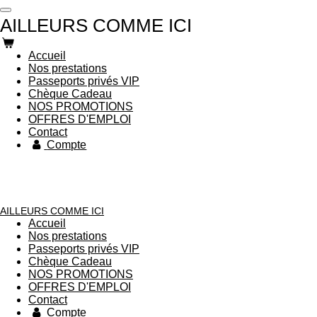
Passer
AILLEURS COMME ICI
au
contenu
principal
Accueil
Nos prestations
Passeports privés VIP
Chèque Cadeau
NOS PROMOTIONS
OFFRES D'EMPLOI
Contact
Compte
AILLEURS COMME ICI
Accueil
Nos prestations
Passeports privés VIP
Chèque Cadeau
NOS PROMOTIONS
OFFRES D'EMPLOI
Contact
Compte