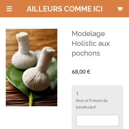
Passer
AILLEURS COMME ICI
au
contenu
principal
Modelage
Holistic aux
pochons
68,00 €
1
Nom et Prénom du
bénéficiaire*