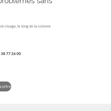
problèmes sans
n visage, le long de la colonne
 38 77 26 00
s’offrir