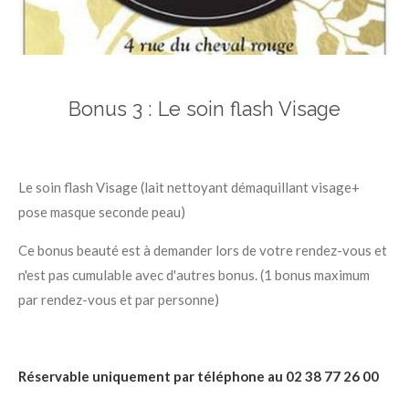
Bonus 3 : Le soin flash Visage
Le soin flash Visage (lait nettoyant démaquillant visage+
pose masque seconde peau)
Ce bonus beauté est à demander lors de votre rendez-vous et
n'est pas cumulable avec d'autres bonus. (1 bonus maximum
par rendez-vous et par personne)
Réservable uniquement par téléphone au 02 38 77 26 00