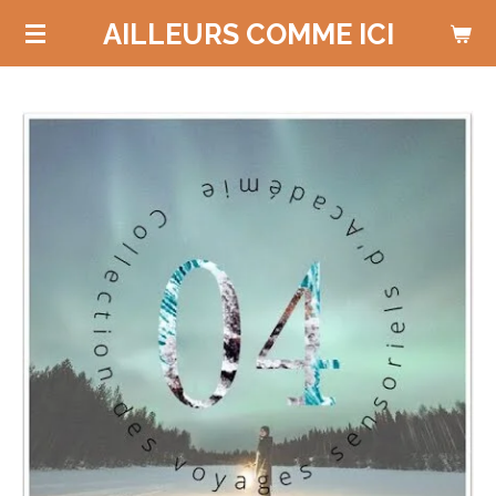
Passer
AILLEURS COMME ICI
au
contenu
principal