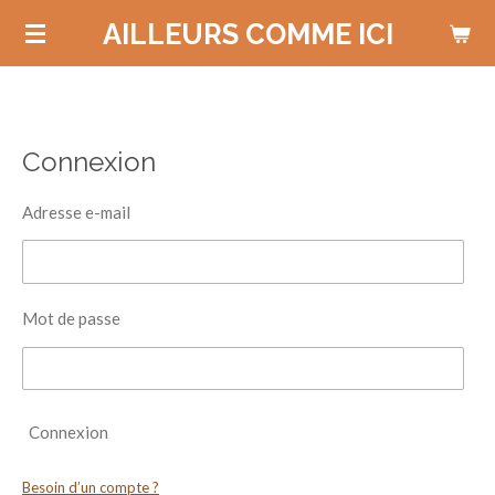
Passer
AILLEURS COMME ICI
au
contenu
principal
Connexion
Adresse e-mail
Mot de passe
Connexion
Besoin d’un compte ?